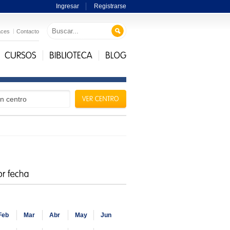
Ingresar
Registrarse
aces
Contacto
Feb
Mar
Abr
May
Jun