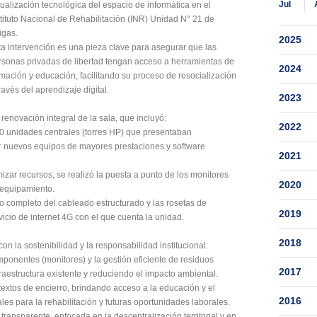
Jul
tualización tecnológica del espacio de informática en el
stituto Nacional de Rehabilitación (INR) Unidad N° 21 de
igas.
2025
ta intervención es una pieza clave para asegurar que las
rsonas privadas de libertad tengan acceso a herramientas de
2024
rmación y educación, facilitando su proceso de resocialización
ravés del aprendizaje digital.
2023
renovación integral de la sala, que incluyó:
2022
0 unidades centrales (torres HP) que presentaban
r nuevos equipos de mayores prestaciones y software
2021
izar recursos, se realizó la puesta a punto de los monitores
2020
o equipamiento.
 completo del cableado estructurado y las rosetas de
2019
vicio de internet 4G con el que cuenta la unidad.
2018
n la sostenibilidad y la responsabilidad institucional:
omponentes (monitores) y la gestión eficiente de residuos
2017
nfraestructura existente y reduciendo el impacto ambiental.
ntextos de encierro, brindando acceso a la educación y el
2016
s para la rehabilitación y futuras oportunidades laborales.
transparente, enfocada en la descentralización territorial y en