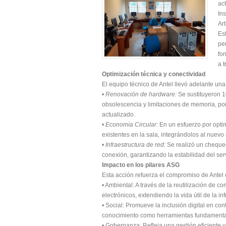
ac
In
Art
Es
pe
fo
a t
Optimización técnica y conectividad
El equipo técnico de Antel llevó adelante una 
•
Renovación de hardware
:
Se sustituyeron 1
obsolescencia y limitaciones de memoria, po
actualizado.
•
Economía Circular
:
En un esfuerzo por optim
existentes en la sala, integrándolos al nuev
•
Infraestructura de red:
Se realizó un chequeo
conexión, garantizando la estabilidad del ser
Impacto en los pilares ASG
Esta acción refuerza el compromiso de Antel co
• Ambiental: A través de la reutilización de c
electrónicos, extendiendo la vida útil de la i
• Social: Promueve la inclusión digital en co
conocimiento como herramientas fundamentale
• Gobernanza: Refleja una gestión eficiente y 