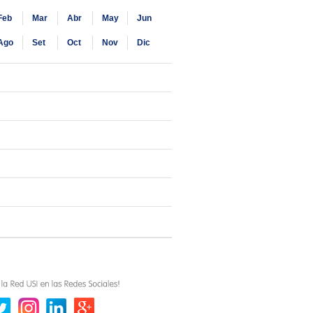
Feb
Mar
Abr
May
Jun
Ago
Set
Oct
Nov
Dic