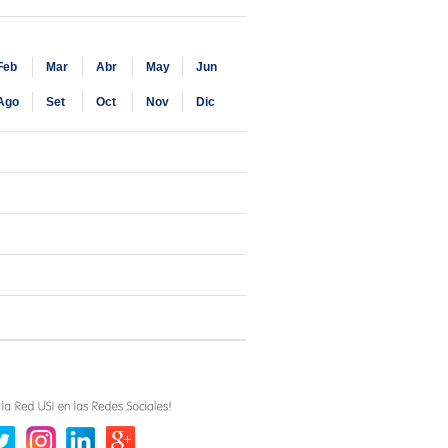
Feb
Mar
Abr
May
Jun
Ago
Set
Oct
Nov
Dic