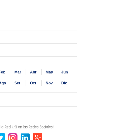
Feb
Mar
Abr
May
Jun
Ago
Set
Oct
Nov
Dic