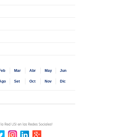
Feb
Mar
Abr
May
Jun
Ago
Set
Oct
Nov
Dic