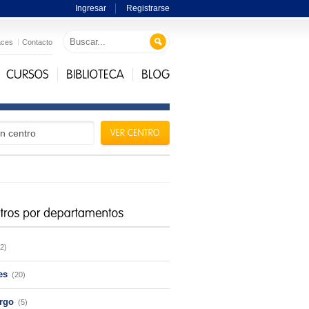
Ingresar
Registrarse
aces
Contacto
(2)
es
(20)
rgo
(5)