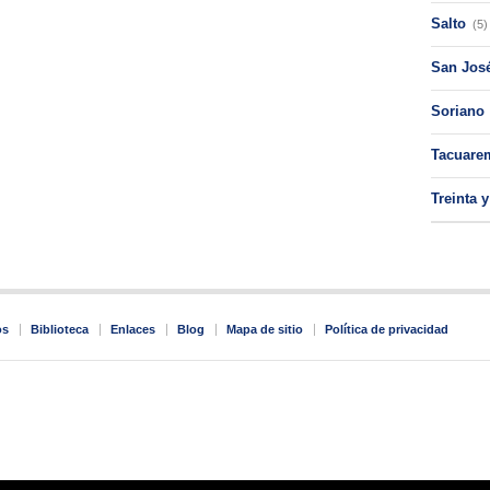
Salto
(5)
San Jos
Soriano
Tacuare
Treinta y
os
Biblioteca
Enlaces
Blog
Mapa de sitio
Política de privacidad