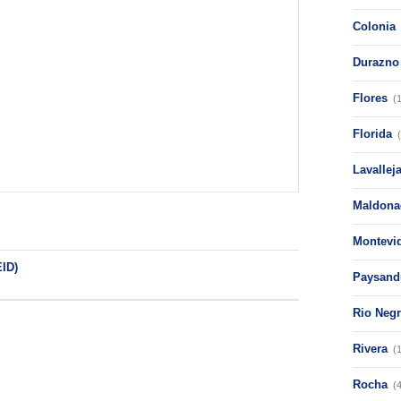
Colonia
Durazno
Flores
(
Florida
Lavallej
Maldona
Montevi
EID)
Paysand
Rio Neg
Rivera
(
Rocha
(