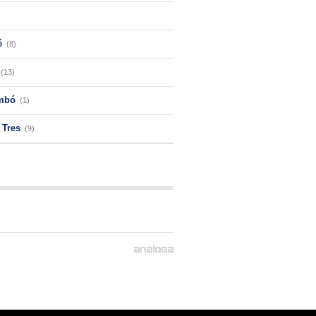
é
(8)
(13)
mbó
(1)
 Tres
(9)