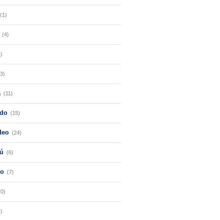
(1)
(4)
1)
(3)
a
(11)
do
(15)
deo
(24)
ú
(6)
ro
(7)
10)
4)