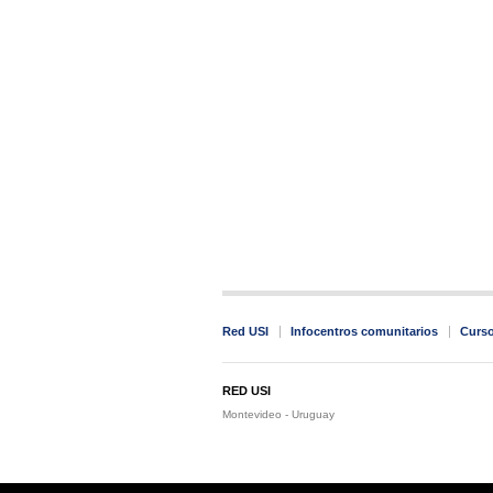
Red USI
Infocentros comunitarios
Curs
RED USI
Montevideo - Uruguay