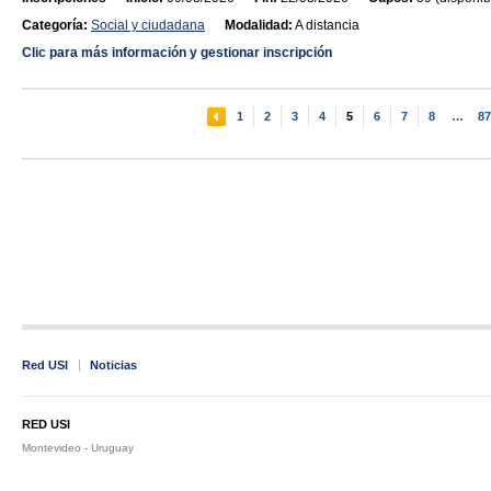
Categoría:
Social y ciudadana
Modalidad:
A distancia
Clic para más información y gestionar inscripción
1
2
3
4
5
6
7
8
…
87
Red USI
Noticias
RED USI
Montevideo - Uruguay