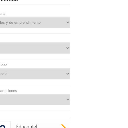
oría
lidad
scripciones