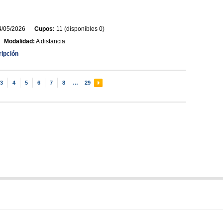
/05/2026
Cupos:
11 (disponibles 0)
Modalidad:
A distancia
ripción
3
4
5
6
7
8
…
29