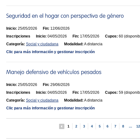
Inicio:
25/05/2026
Fin:
12/06/2026
Inscripciones
Inicio:
04/05/2026
Fin:
17/05/2026
Cupos:
60 (disponib
Categoría:
Social y ciudadana
Modalidad:
A distancia
Clic para más información y gestionar inscripción
Inicio:
25/05/2026
Fin:
29/06/2026
Inscripciones
Inicio:
04/05/2026
Fin:
17/05/2026
Cupos:
59 (disponib
Categoría:
Social y ciudadana
Modalidad:
A distancia
Clic para más información y gestionar inscripción
1
2
3
4
5
6
7
8
…
12