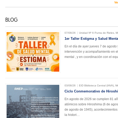
Ve
07/08/26
Unidad Nº 6 Punta de Rieles, 
1er Taller Estigma y Salud Menta
En el día de ayer jueves 7 de agosto
intervención y acompañamiento en el 
mental , y en coordinación con el eq
03/08/26
EID Biblioteca Central (IAVA), 
Ciclo Conmemorativo de Hirosh
En agosto de 2026 se cumplen 81 a
atómicos sobre Hiroshima (6 de agos
de agosto de 1945), acontecimiento
la histori…