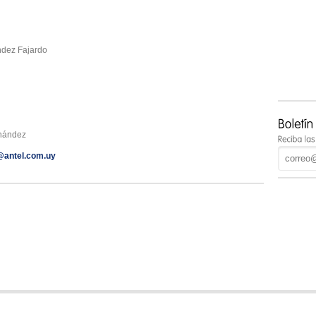
ndez Fajardo
rnández
@antel.com.uy