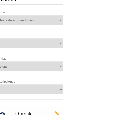
oría
lidad
scripciones