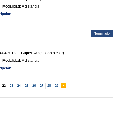
Modalidad:
A distancia
ripción
Terminado
/04/2018
Cupos:
40 (disponibles 0)
Modalidad:
A distancia
ripción
22
23
24
25
26
27
28
29