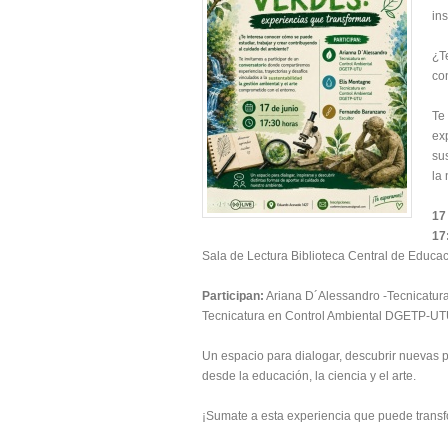
in
¿T
co
Te
exp
su
la 
17
17
Sala de Lectura Biblioteca Central de Educa
Participan:
Ariana D´Alessandro -Tecnicatur
Tecnicatura en Control Ambiental DGETP-UT
Un espacio para dialogar, descubrir nuevas 
desde la educación, la ciencia y el arte.
¡Sumate a esta experiencia que puede transfo