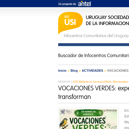
Inicio
›
Blog
›
ACTIVIDADES
›
VOCACIONES V
09/06/26
EID Biblioteca Central (IAVA), Montevideo
En
Ed
Mus
inv