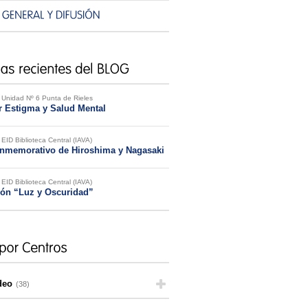
Unidad Nº 6 Punta de Rieles
er Estigma y Salud Mental
EID Biblioteca Central (IAVA)
onmemorativo de Hiroshima y Nagasaki
EID Biblioteca Central (IAVA)
ión “Luz y Oscuridad”
deo
(38)