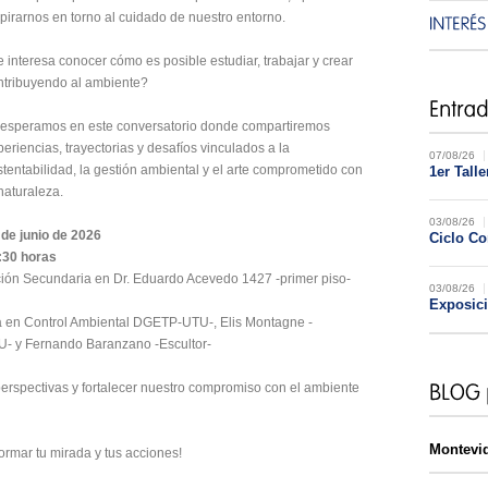
spirarnos en torno al cuidado de nuestro entorno.
e interesa conocer cómo es posible estudiar, trabajar y crear
ntribuyendo al ambiente?
 esperamos en este conversatorio donde compartiremos
eriencias, trayectorias y desafíos vinculados a la
07/08/26
stentabilidad, la gestión ambiental y el arte comprometido con
1er Tall
naturaleza.
03/08/26
 de junio de 2026
Ciclo C
:30 horas
ción Secundaria en Dr. Eduardo Acevedo 1427 -primer piso-
03/08/26
Exposic
a en Control Ambiental DGETP-UTU-, Elis Montagne -
U- y Fernando Baranzano -Escultor-
perspectivas y fortalecer nuestro compromiso con el ambiente
Montevi
rmar tu mirada y tus acciones!