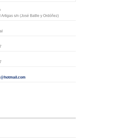
n
 Artigas s/n (José Batlle y Ordóñez)
al
7
7
le@hotmail.com