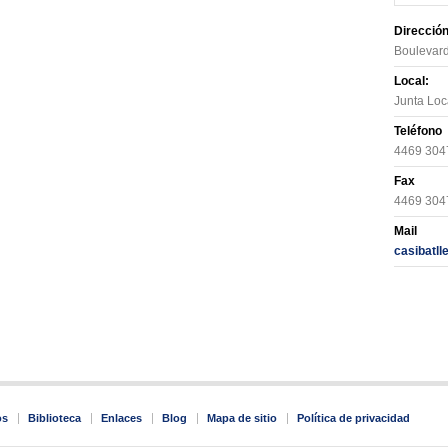
Direcció
Boulevard
Local:
Junta Loc
Teléfono
4469 304
Fax
4469 304
Mail
casibatl
os
Biblioteca
Enlaces
Blog
Mapa de sitio
Política de privacidad