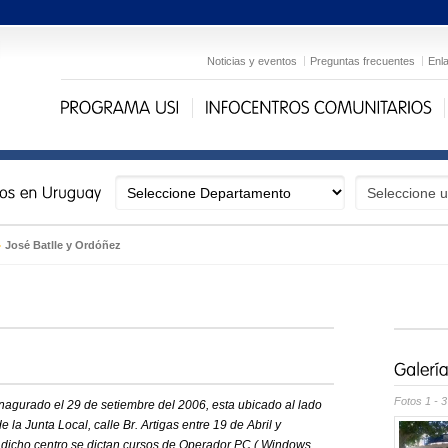
Noticias y eventos
Preguntas frecuentes
Enl
›
José Batlle y Ordóñez
Fotos 1 - 3
 inagurado el 29 de setiembre del 2006, esta ubicado al lado
de la Junta Local, calle Br. Artigas entre 19 de Abril y
n dicho centro se dictan cursos de Operador PC ( Windows,