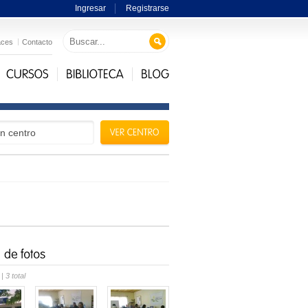
Ingresar
Registrarse
aces
Contacto
| 3 total