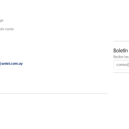
ge
solo curso
@antel.com.uy