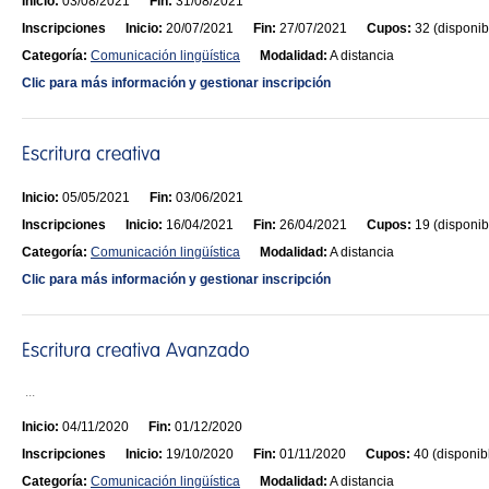
Inicio:
03/08/2021
Fin:
31/08/2021
Inscripciones
Inicio:
20/07/2021
Fin:
27/07/2021
Cupos:
32 (disponib
Categoría:
Comunicación lingüística
Modalidad:
A distancia
Clic para más información y gestionar inscripción
Inicio:
05/05/2021
Fin:
03/06/2021
Inscripciones
Inicio:
16/04/2021
Fin:
26/04/2021
Cupos:
19 (disponib
Categoría:
Comunicación lingüística
Modalidad:
A distancia
Clic para más información y gestionar inscripción
...
Inicio:
04/11/2020
Fin:
01/12/2020
Inscripciones
Inicio:
19/10/2020
Fin:
01/11/2020
Cupos:
40 (disponib
Categoría:
Comunicación lingüística
Modalidad:
A distancia