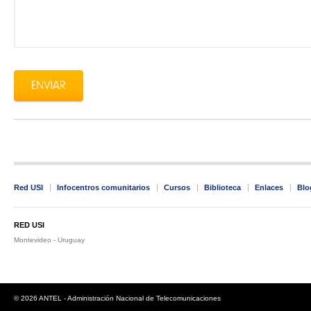
Red USI
Infocentros comunitarios
Cursos
Biblioteca
Enlaces
Blo
RED USI
Montevideo - Uruguay
© 2026 ANTEL - Administración Nacional de Telecomunicaciones