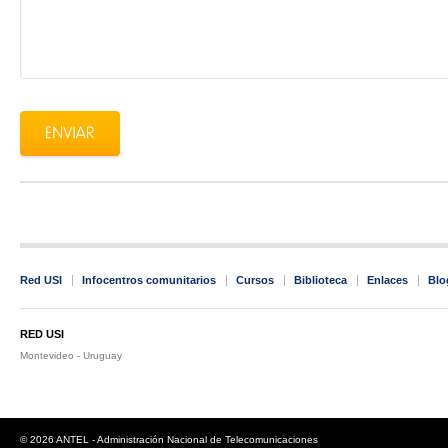
Red USI
Infocentros comunitarios
Cursos
Biblioteca
Enlaces
Blo
RED USI
Montevideo - Uruguay
© 2026 ANTEL - Administración Nacional de Telecomunicaciones