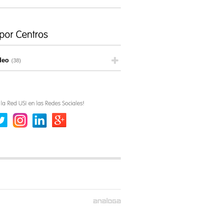
deo
(38)