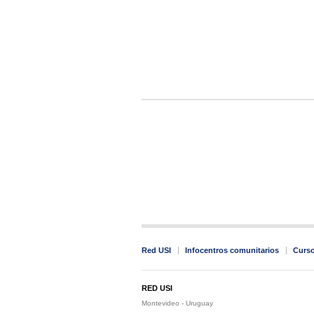
Red USI
Infocentros comunitarios
Curs
RED USI
Montevideo - Uruguay