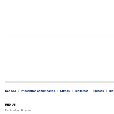
Red USI
Infocentros comunitarios
Cursos
Biblioteca
Enlaces
Blo
RED USI
Montevideo - Uruguay