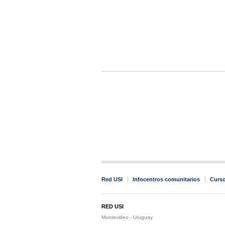
Red USI
Infocentros comunitarios
Curs
RED USI
Montevideo - Uruguay