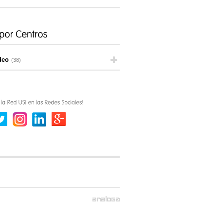
deo
(38)