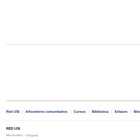
Red USI
Infocentros comunitarios
Cursos
Biblioteca
Enlaces
Blo
RED USI
Montevideo - Uruguay