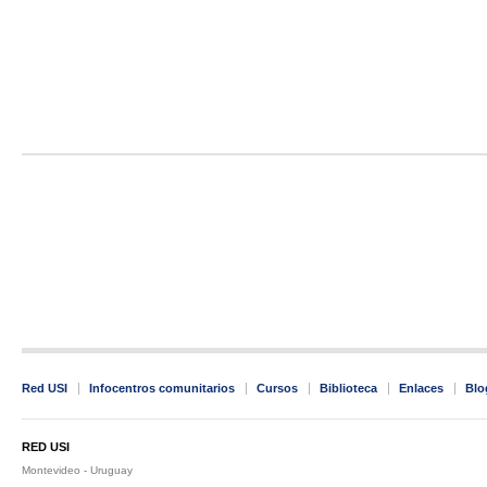
Red USI
Infocentros comunitarios
Cursos
Biblioteca
Enlaces
Blo
RED USI
Montevideo - Uruguay