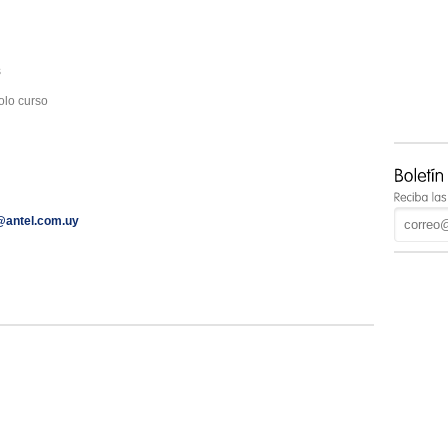
s
solo curso
@antel.com.uy