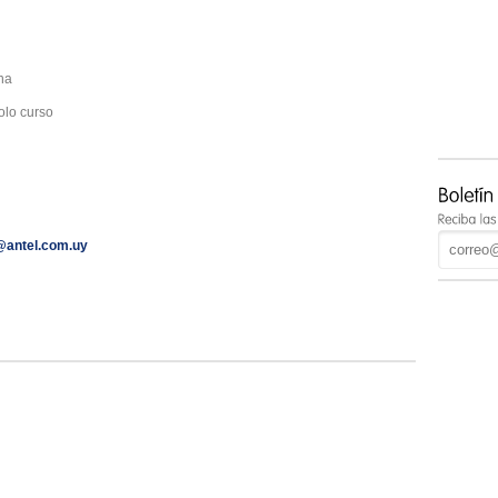
na
solo curso
@antel.com.uy